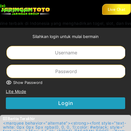
Live Chat
ine terbaik di Indonesia yang menghadirkan togel, slot, dan liv
Silahkan login untuk mulai bermain
Show Password
Lite Mode
Login
Berita Terakhir
<marquee behavior="alternate"><strong><font style="text-
white: 0px 0px 5px rgba(0, 0, 0, 1);color: #wblack; style="