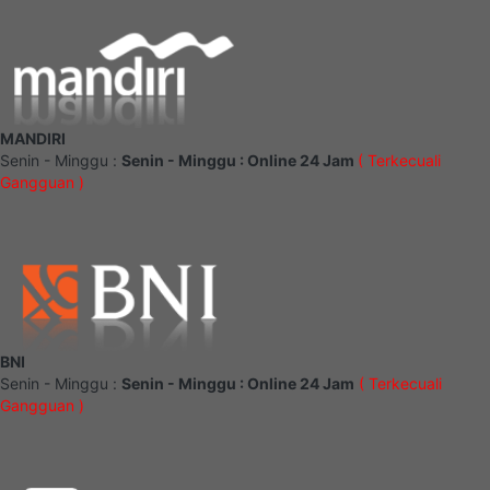
MANDIRI
Senin - Minggu :
Senin - Minggu : Online 24 Jam
( Terkecuali
Gangguan )
BNI
Senin - Minggu :
Senin - Minggu : Online 24 Jam
( Terkecuali
Gangguan )