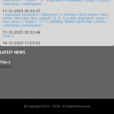
font-size:=" 15px=" "="">JADWAL PASARAN TOGEL </font>
</strong></marquee>
17-12-2025 20:35:27
<marquee behavior="alternate"><strong><font style="text-
white: 0px 0px 5px rgba(0, 0, 0, 1);color: #wblack; style="
font-size:=" 15px=" "="">JADWAL BANK OFFLINE </font>
</strong></marquee>
17-12-2025 20:32:48
Title 3
16-12-2025 11:53:02
LATEST
NEWS
Title 3
Berita 3
© Copyright 2014 - 2026
. All Rights Reserved.