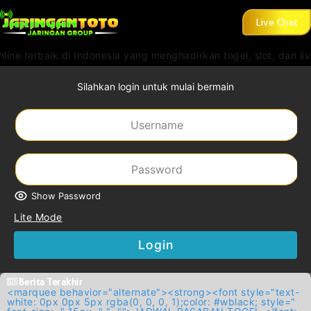
Live Chat
nline terbaik di Indonesia yang menghadirkan togel, slot, dan li
Silahkan login untuk mulai bermain
Show Password
Lite Mode
Login
Berita Terakhir
<marquee behavior="alternate"><strong><font style="text-
white: 0px 0px 5px rgba(0, 0, 0, 1);color: #wblack; style="